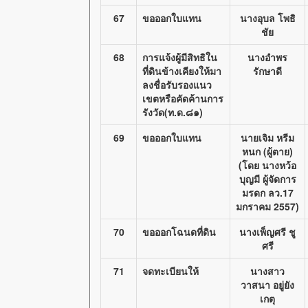
67
ขอออกใบแทน
นางอุบล โพธิ
ชัย
68
การแจ้งผู้มีสิทธิใน
นางอำพร
ที่ดินข้างเคียงให้มา
รักษาดี
ลงชื่อรับรองแนว
เขตหรือคัดค้านการ
รังวัด(ท.ด.๘๑)
69
ขอออกใบแทน
นายเจิม หรีม
หนก (ผู้ตาย)
(โดย นางหว้อ
บุญมี ผู้จัดการ
มรดก ลว.17
มกราคม 2557)
70
ขอออกโฉนดที่ดิน
นางเพ็ญศรี ชู
ศรี
71
จดทะเบียนให้
นางสาว
วาสนา อยู่ยัง
เกตุ