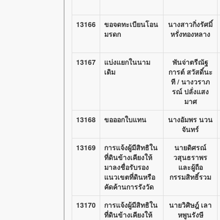
13166
ขอจดทะเบียนโอน
นางสาวกิ่งรัศมิ์
มรดก
หรั่งทองหลาง
13167
แบ่งแยกในนาม
พันจ่าตรีณัฐ
เดิม
การต์ สวัสดิ์นะ
ที / นางวราภ
รณ์ ปลั่งแสง
มาศ
13168
ขอออกใบแทน
นางอัมพร นวน
จันทร์
13169
การแจ้งผู้มีสิทธิใน
นายดิศรณ์
ที่ดินข้างเคียงให้
วสุนธราพร
มาลงชื่อรับรอง
และผู้ถือ
แนวเขตที่ดินหรือ
กรรมสิทธิ์รวม
คัดค้านการรังวัด
13170
การแจ้งผู้มีสิทธิใน
นายวิศิษฎ์ เลา
ที่ดินข้างเคียงให้
หพูนรังษี