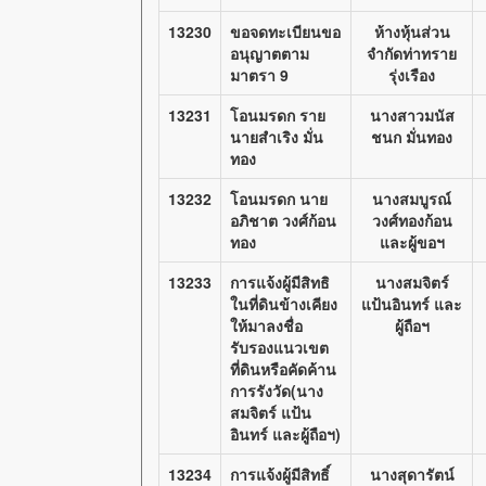
13230
ขอจดทะเบียนขอ
ห้างหุ้นส่วน
อนุญาตตาม
จำกัดท่าทราย
มาตรา 9
รุ่งเรือง
13231
โอนมรดก ราย
นางสาวมนัส
นายสำเริง มั่น
ชนก มั่นทอง
ทอง
13232
โอนมรดก นาย
นางสมบูรณ์
อภิชาต วงศ์ก้อน
วงศ์ทองก้อน
ทอง
และผู้ขอฯ
13233
การแจ้งผู้มีสิทธิ
นางสมจิตร์
ในที่ดินข้างเคียง
แป้นอินทร์ และ
ให้มาลงชื่อ
ผู้ถือฯ
รับรองแนวเขต
ที่ดินหรือคัดค้าน
การรังวัด(นาง
สมจิตร์ แป้น
อินทร์ และผู้ถือฯ)
13234
การแจ้งผู้มีสิทธิ์
นางสุดารัตน์