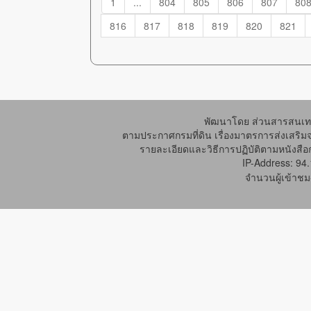
1
...
804
805
806
807
80
816
817
818
819
820
821
พัฒนาโดย ส่วนสารสนเทศ
ตามประกาศกรมที่ดิน เรื่องมาตรการส่งเสริม
รายละเอียดและวิธีการปฏิบัติตามหนังสือก
IP-Address: 94
จำนวนผู้เข้าชม