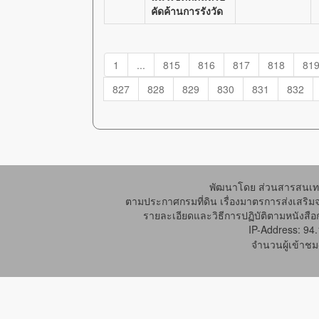
คัดค้านการรังวัด
1
...
815
816
817
818
81
827
828
829
830
831
832
พัฒนาโดย ส่วนสารสนเทศ
ตามประกาศกรมที่ดิน เรื่องมาตรการส่งเสริม
รายละเอียดและวิธีการปฏิบัติตามหนังสือก
IP-Address: 94
จำนวนผู้เข้าชม