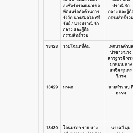
ลงชื่อรับรองแนวเขต
ปราณี รัก
ที่ดินหรือคัดค้านการ
กลาง และผู้ถื
รังวัด นางสมถวิล ศรี
กรรมสิทธิ์รว
รัมย์ / นางปราณี รัก
กลาง และผู้ถือ
กรรมสิทธิ์รวม
13428
รวมโฉนดที่ดิน
เทศบาลตำบ
ป่าซาง/นาง
สาวฐาวดี พร
มาแบน,นาง
สมจิต สุนทร
วิภาค
13429
มรดก
นายสำราญ ต
ธรรม
13430
โอนมรดก ราย นาง
นางฉวี มุม