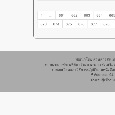
1
...
661
662
663
664
66
673
674
675
676
677
678
พัฒนาโดย ส่วนสารสนเทศ
ตามประกาศกรมที่ดิน เรื่องมาตรการส่งเสริม
รายละเอียดและวิธีการปฏิบัติตามหนังสือก
IP-Address: 94
จำนวนผู้เข้าชม