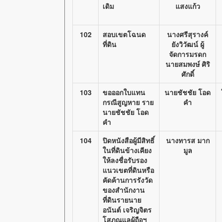
เดิม
แสงแก้ว
102
สอบเขตโฉนด
นางศรีสุรางค์
ที่ดิน
ยังวิวัฒน์ ผู้
จัดการมรดก
นายสมพงษ์ ศิริ
ศักดิ์
103
ขอออกใบแทน
นายชัชชัย โอด
กรณีสูญหาย ราย
คำ
นายชัชชัย โอด
คำ
104
ปิดหนังสือผู้มีสิทธิ์
นางทารส มาก
ในที่ดินข้างเคียง
มูล
ให้ลงชื่อรับรอง
แนวเขตที่ดินหรือ
คัดค้านการรังวัด
ของสำนักงาน
ที่ดินรายนาย
อนันต์ เจริญจิตร
โสภณแลผู้ถือฯ